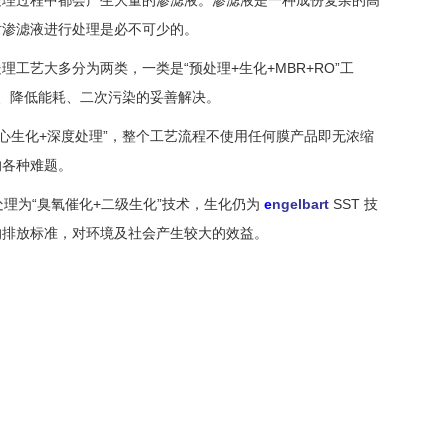
对渗滤液进行处理是必不可少的。
大多分为两类，一类是“预处理+生化+MBR+RO”工
题、降低能耗、二次污染的妥善解决。
心生化+深度处理”，整个工艺流程不使用任何膜产品即无浓缩
的各种难题。
理为“臭氧催化+二级生化”技术，生化仍为
e
ngelbart
SST
技
的排放标准，对环境及社会产生较大的效益。