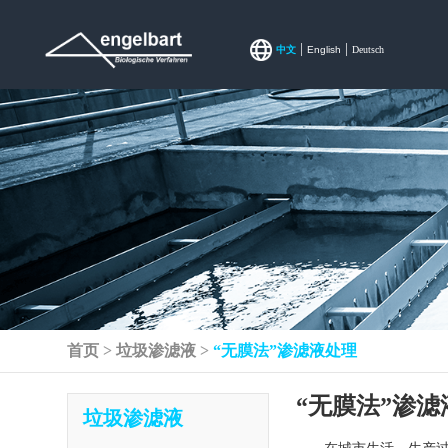
|
|
中文
English
Deutsch
首页
>
垃圾渗滤液
>
“无膜法”渗滤液处理
“无膜法”渗滤
垃圾渗滤液
在城市生活、生产过程