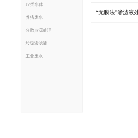
IV类水体
“无膜法”渗滤液
养猪废水
分散点源处理
垃圾渗滤液
工业废水